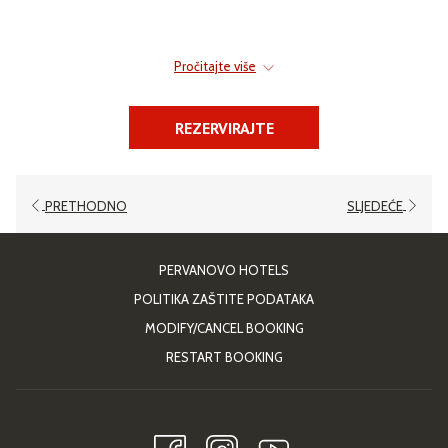
Pročitajte više
REZERVIRAJTE
PRETHODNO
SLJEDEĆE
OPENS
PERVANOVO HOTELS
IN
OPENS
POLITIKA ZAŠTITE PODATAKA
A
IN
MODIFY/CANCEL BOOKING
NEW
A
RESTART BOOKING
TAB
NEW
TAB