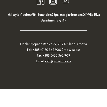
<h1 style="color:#fff; font-size:22px; margin-bottom:0;">Vila Riva
Apartments </h1>
Obala Stjepana Radića 22, 20232 Slano, Croatia
Tel:
+385 (0)20 362 900
(info & sales)
Fax:
+385(0)20 362 909
Email:
info@pervanovo.hr
© 2021 | Vila Riva Apartments | Made by
Amadeus
Manage Cookies